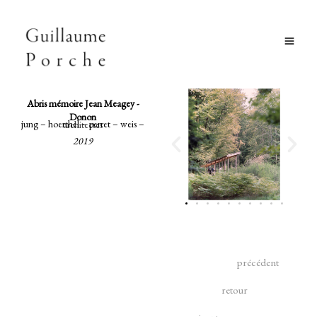
Aller
au
contenu
Abris mémoire Jean Meagey -
Donon
jung – hoerthel – perret – weis –
architectes
2019
précédent
retour