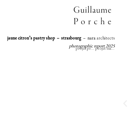
Skip
to
content
jaune citron’s pastry shop – strasbourg
– nara
architects
photographic report 2025
projet précédent
projet suivant