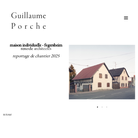
Aller
au
contenu
maison individuelle - fegersheim
renode
architectes
reportage de chantier 2025
retour